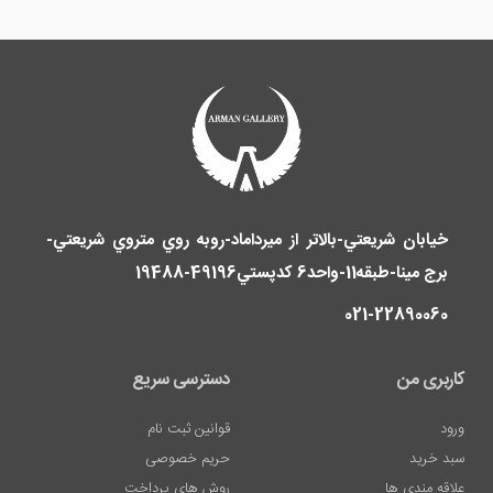
خيابان شريعتي-بالاتر از ميرداماد-روبه روي متروي شريعتي-
برج مينا-طبقه11-واحد6 کدپستي49196-19488
Lazer
021-22890060
D?
vme
کاربری من
دسترسی سریع
Sildirme
ورود
قوانین ثبت نام
Dudak
سبد خرید
حریم خصوصی
Dolgusu
علاقه مندی ها
روش های پرداخت