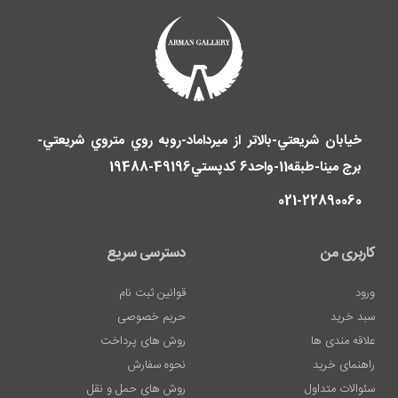
خيابان شريعتي-بالاتر از ميرداماد-روبه روي متروي شريعتي-
برج مينا-طبقه11-واحد6 کدپستي49196-19488
Lazer
021-22890060
D?
vme
کاربری من
دسترسی سریع
Sildirme
ورود
قوانین ثبت نام
Dudak
سبد خرید
حریم خصوصی
Dolgusu
علاقه مندی ها
روش های پرداخت
Fiyatlar?
راهنمای خرید
نحوه سفارش
En
سئوالات متداول
روش های حمل و نقل