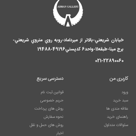
خيابان شريعتي-بالاتر از ميرداماد-روبه روي متروي شريعتي-
برج مينا-طبقه11-واحد6 کدپستي49196-19488
Lazer
021-22890060
D?
vme
کاربری من
دسترسی سریع
Sildirme
ورود
قوانین ثبت نام
Dudak
سبد خرید
حریم خصوصی
Dolgusu
علاقه مندی ها
روش های پرداخت
Fiyatlar?
راهنمای خرید
نحوه سفارش
En
سئوالات متداول
روش های حمل و نقل
iyi
اخبار