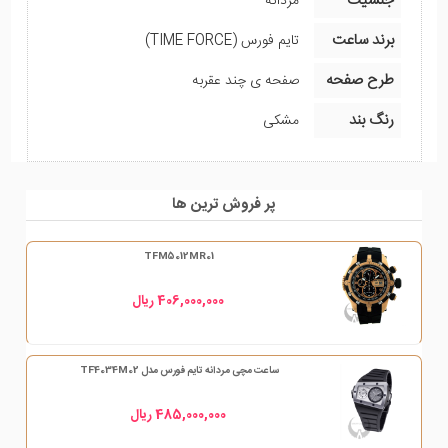
جنسیت
مردانه
برند ساعت
تایم فورس (TIME FORCE)
طرح صفحه
صفحه ی چند عقربه
رنگ بند
مشکی
پر فروش ترین ها
TFM5012MR01
406,000,000 ریال
ساعت مچی مردانه تایم فورس مدل TF4034M02
485,000,000 ریال