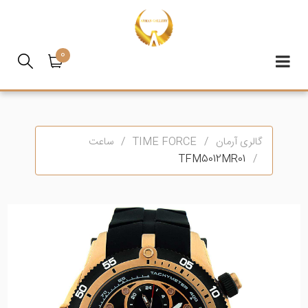
0
گالری آرمان
TIME FORCE
ساعت
TFM5012MR01