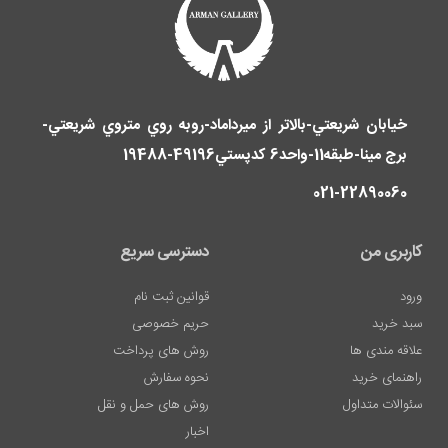
خيابان شريعتي-بالاتر از ميرداماد-روبه روي متروي شريعتي-
برج مينا-طبقه11-واحد6 کدپستي49196-19488
Lazer
021-22890060
D?
vme
کاربری من
دسترسی سریع
Sildirme
ورود
قوانین ثبت نام
Dudak
سبد خرید
حریم خصوصی
Dolgusu
علاقه مندی ها
روش های پرداخت
Fiyatlar?
راهنمای خرید
نحوه سفارش
En
سئوالات متداول
روش های حمل و نقل
iyi
اخبار