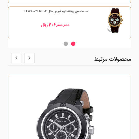
ساعت مچی زنانه تایم فورس مدل TFA7002LRS06
406,000,000 ریال
محصولات مرتبط